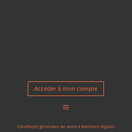
TÉLÉPHONE
+33 6 27 23 58 46
EMAIL
HEREEUROPE@GMAIL.COM
NOUS CONTACTER
Accéder à mon compte
Conditions générales de vente
/
Mentions légales