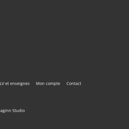
E@GMAIL.COM
ACTER
LV et enseignes
Mon compte
Contact
maginn Studio