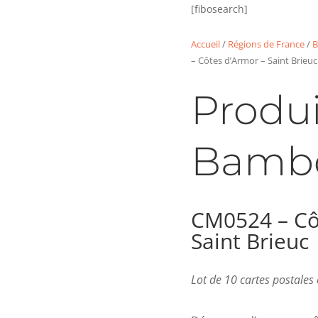
[fibosearch]
Accueil
/
Régions de France
/
B
– Côtes d’Armor – Saint Brieuc
Produi
Bamb
CM0524 – Cô
Saint Brieuc
Lot de 10 cartes postale