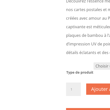
Découvrez l’essence mê
nos cartes postales et 
créées avec amour au 
captivante est méticul
plaques de bambou à l’a
d’impression UV de poin
détails éclatants et des
Type de produit
quantité
Ajouter 
de
CM0524
-
Côtes