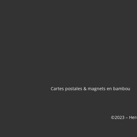
CARTES POSTA
MAGNETS 
BAMBOU
Cartes postales & magnets en bambou
©2023 – Here