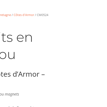
retagne
/
Côtes d'Armor
/ CM0524
ts en
ou
tes d’Armor –
s ou magnets