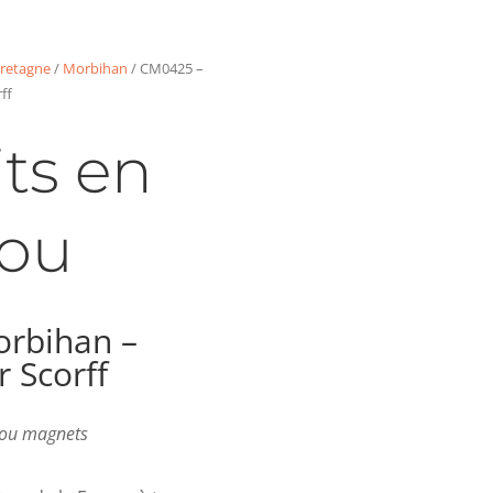
retagne
/
Morbihan
/ CM0425 –
ff
ts en
ou
rbihan –
 Scorff
s ou magnets