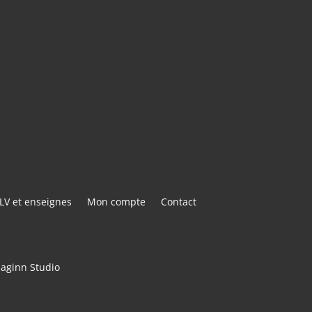
E@GMAIL.COM
ACTER
LV et enseignes
Mon compte
Contact
maginn Studio