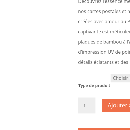
Découvrez l’essence mê
nos cartes postales et 
créées avec amour au 
captivante est méticul
plaques de bambou à l’a
d’impression UV de poin
détails éclatants et des
Type de produit
quantité
Ajouter 
de
CM0425
-
Morbihan