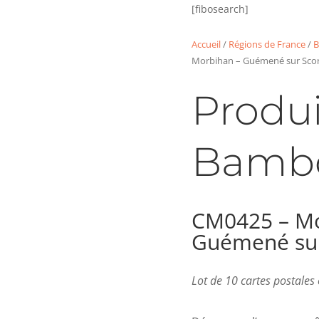
[fibosearch]
Accueil
/
Régions de France
/
B
Morbihan – Guémené sur Scor
Produi
Bamb
CM0425 – Mo
Guémené sur
Lot de 10 cartes postale