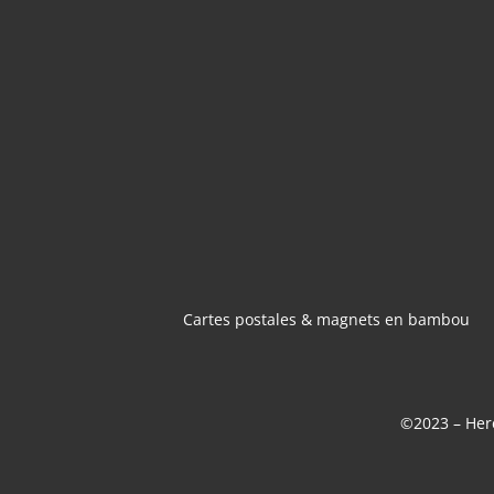
CARTES POSTA
MAGNETS 
BAMBOU
Cartes postales & magnets en bambou
©2023 – Here