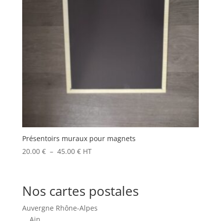
Présentoirs muraux pour magnets
Plage
20.00
€
–
45.00
€
HT
de
prix :
20.00 €
Nos cartes postales
à
45.00 €
Auvergne Rhône-Alpes
Ain