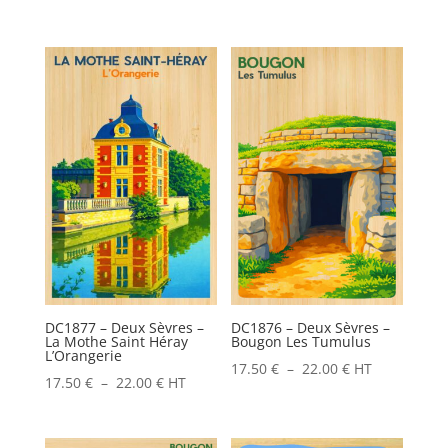
de
prix :
17.50 €
à
22.00 €
DC1877 – Deux Sèvres –
DC1876 – Deux Sèvres –
La Mothe Saint Héray
Bougon Les Tumulus
L’Orangerie
Plage
17.50
€
–
22.00
€
HT
Plage
17.50
€
–
22.00
€
HT
de
de
prix :
prix :
17.50 €