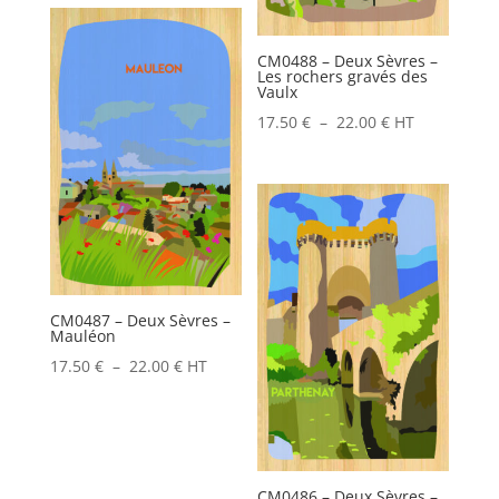
prix :
17.50 €
CM0488 – Deux Sèvres –
à
Les rochers gravés des
22.00 €
Vaulx
Plage
17.50
€
–
22.00
€
HT
de
prix :
17.50 €
à
22.00 €
CM0487 – Deux Sèvres –
Mauléon
Plage
17.50
€
–
22.00
€
HT
de
prix :
17.50 €
à
CM0486 – Deux Sèvres –