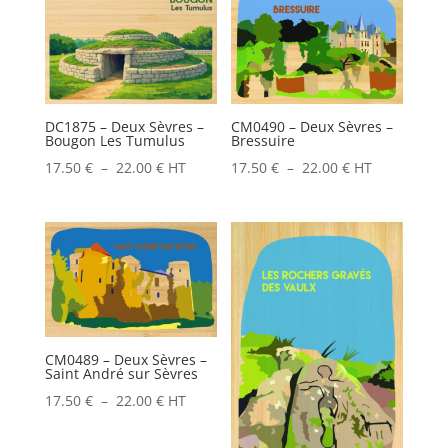
17.50 €
à
à
22.00 €
22.00 €
DC1875 – Deux Sèvres –
CM0490 – Deux Sèvres –
Bougon Les Tumulus
Bressuire
Plage
Plage
17.50
€
–
22.00
€
HT
17.50
€
–
22.00
€
HT
de
de
prix :
prix :
17.50 €
17.50 €
à
à
22.00 €
22.00 €
CM0489 – Deux Sèvres –
Saint André sur Sèvres
Plage
17.50
€
–
22.00
€
HT
de