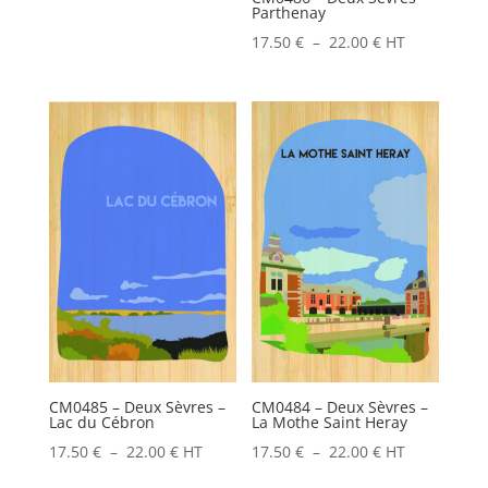
22.00 €
Parthenay
Plage
17.50
€
–
22.00
€
HT
de
prix :
17.50 €
à
22.00 €
CM0485 – Deux Sèvres –
CM0484 – Deux Sèvres –
Lac du Cébron
La Mothe Saint Heray
Plage
Plage
17.50
€
–
22.00
€
HT
17.50
€
–
22.00
€
HT
de
de