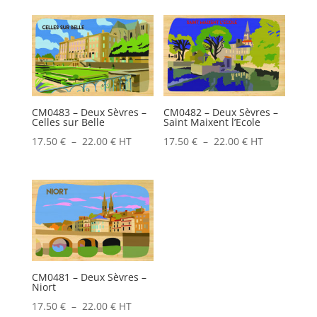
prix :
prix :
17.50 €
17.50 €
à
à
22.00 €
22.00 €
CM0483 – Deux Sèvres –
CM0482 – Deux Sèvres –
Celles sur Belle
Saint Maixent l’Ecole
Plage
Plage
17.50
€
–
22.00
€
HT
17.50
€
–
22.00
€
HT
de
de
prix :
prix :
17.50 €
17.50 €
à
à
22.00 €
22.00 €
CM0481 – Deux Sèvres –
Niort
Plage
17.50
€
–
22.00
€
HT