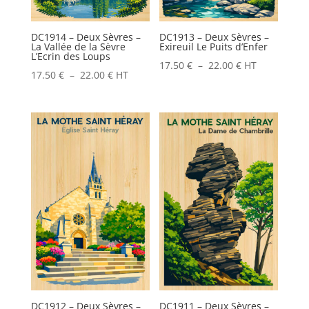
DC1914 – Deux Sèvres –
DC1913 – Deux Sèvres –
La Vallée de la Sèvre
Exireuil Le Puits d’Enfer
L’Ecrin des Loups
Plage
17.50
€
–
22.00
€
HT
Plage
17.50
€
–
22.00
€
HT
de
de
prix :
prix :
17.50 €
17.50 €
à
à
22.00 €
22.00 €
DC1912 – Deux Sèvres –
DC1911 – Deux Sèvres –