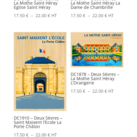
La Mothe Saint Héray
La Mothe Saint Héray La
Eglise Saint Héray
Dame de Chambrille
Plage
Plage
17.50
€
–
22.00
€
HT
17.50
€
–
22.00
€
HT
de
de
prix :
prix :
17.50 €
17.50 €
à
à
22.00 €
22.00 €
DC1878 – Deux Sèvres –
La Mothe Saint Héray
L’Orangerie
Plage
17.50
€
–
22.00
€
HT
de
prix :
17.50 €
DC1910 – Deux Sèvres –
Saint Maixent l’Ecole La
à
Porte Châlon
22.00 €
Plage
17.50
€
–
22.00
€
HT