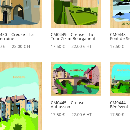
50 – Creuse – La
CM0449 – Creuse – La
CM0448 – 
erraine
Tour Zizim Bourganeuf
Pont de S
Plage
Plage
50
€
–
22.00
€
HT
17.50
€
–
22.00
€
HT
17.50
€
–
de
de
prix :
prix :
17.50 €
17.50 €
à
à
22.00 €
22.00 €
CM0445 – Creuse –
CM0444 – 
Aubusson
Bénévent 
Plage
17.50
€
–
22.00
€
HT
17.50
€
–
de
prix :