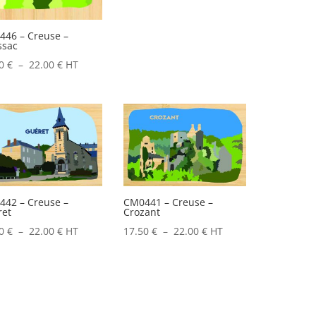
17.50 €
à
46 – Creuse –
ssac
22.00 €
Plage
50
€
–
22.00
€
HT
de
prix :
17.50 €
à
22.00 €
42 – Creuse –
CM0441 – Creuse –
ret
Crozant
Plage
Plage
50
€
–
22.00
€
HT
17.50
€
–
22.00
€
HT
de
de
prix :
prix :
17.50 €
17.50 €
à
à