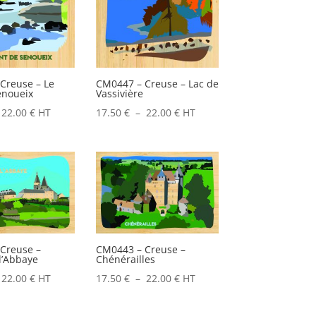
Creuse – Le
CM0447 – Creuse – Lac de
enoueix
Vassivière
Plage
Plage
22.00
€
HT
17.50
€
–
22.00
€
HT
de
de
prix :
prix :
17.50 €
17.50 €
à
à
22.00 €
22.00 €
Creuse –
CM0443 – Creuse –
l’Abbaye
Chénérailles
Plage
Plage
22.00
€
HT
17.50
€
–
22.00
€
HT
de
de
prix :
prix :