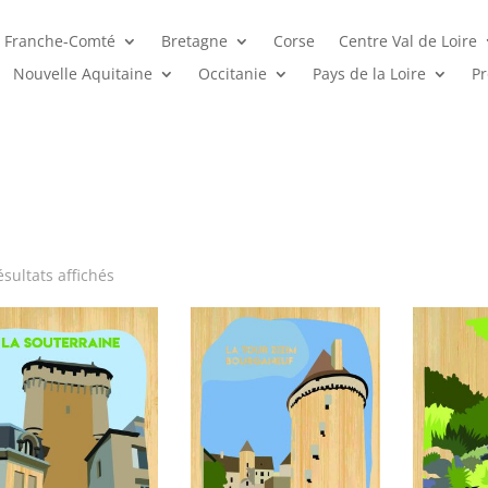
 Franche-Comté
Bretagne
Corse
Centre Val de Loire
Nouvelle Aquitaine
Occitanie
Pays de la Loire
Pr
Trié
ésultats affichés
par
popularité