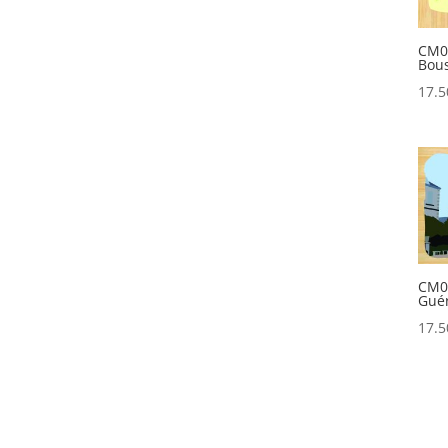
CM04
Bou
17.
CM04
Gué
17.