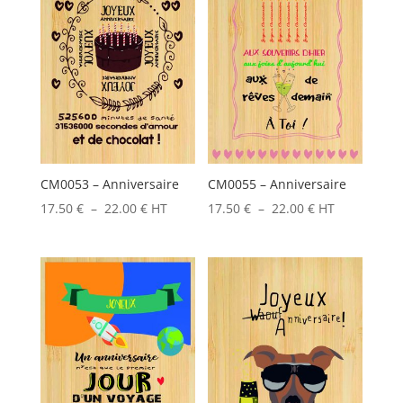
CM0053 – Anniversaire
CM0055 – Anniversaire
Plage
Plage
17.50
€
–
22.00
€
HT
17.50
€
–
22.00
€
HT
de
de
prix :
prix :
17.50 €
17.50 €
à
à
22.00 €
22.00 €