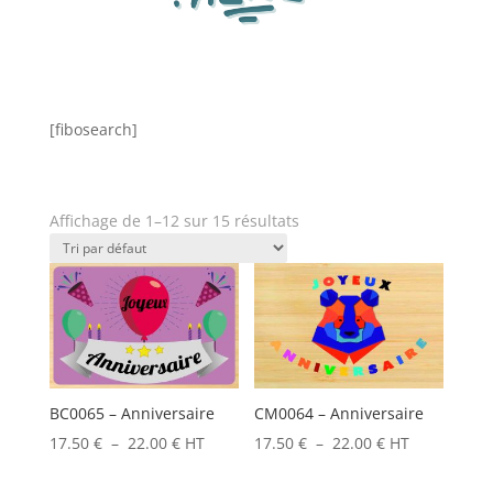
[fibosearch]
Affichage de 1–12 sur 15 résultats
BC0065 – Anniversaire
CM0064 – Anniversaire
Plage
Plage
17.50
€
–
22.00
€
HT
17.50
€
–
22.00
€
HT
de
de