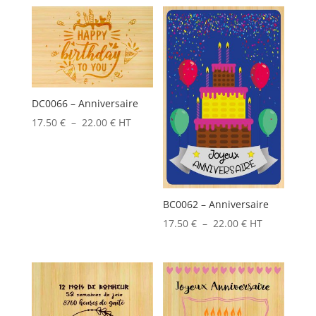
prix :
prix :
17.50 €
17.50 €
à
à
22.00 €
22.00 €
DC0066 – Anniversaire
Plage
17.50
€
–
22.00
€
HT
de
prix :
17.50 €
à
BC0062 – Anniversaire
22.00 €
Plage
17.50
€
–
22.00
€
HT
de
prix :
17.50 €
à
22.00 €