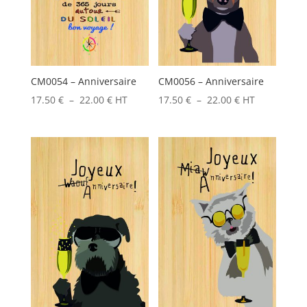
CM0054 – Anniversaire
CM0056 – Anniversaire
Plage
Plage
17.50
€
–
22.00
€
HT
17.50
€
–
22.00
€
HT
de
de
prix :
prix :
17.50 €
17.50 €
à
à
22.00 €
22.00 €