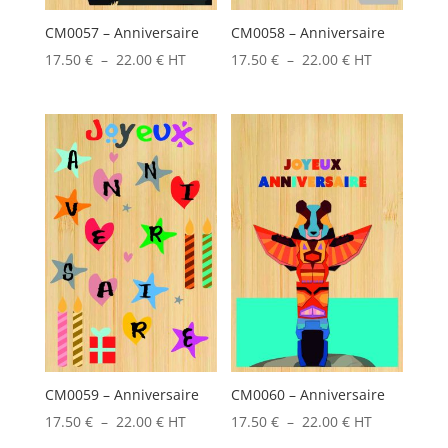
CM0057 – Anniversaire
CM0058 – Anniversaire
Plage
Plage
17.50
€
–
22.00
€
HT
17.50
€
–
22.00
€
HT
de
de
prix :
prix :
17.50 €
17.50 €
à
à
22.00 €
22.00 €
CM0059 – Anniversaire
CM0060 – Anniversaire
Plage
Plage
17.50
€
–
22.00
€
HT
17.50
€
–
22.00
€
HT
de
de