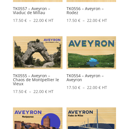
TK0557 – Aveyron –
TK0556 – Aveyron –
Viaduc de Millau
Rodez
Plage
Plage
17.50
€
–
22.00
€
HT
17.50
€
–
22.00
€
HT
de
de
prix :
prix :
17.50 €
17.50 €
à
à
22.00 €
22.00 €
TK0555 – Aveyron –
TK0554 – Aveyron –
Chaos de Montpellier le
Aveyron
Vieux
Plage
17.50
€
–
22.00
€
HT
Plage
17.50
€
–
22.00
€
HT
de
de
prix :
prix :
17.50 €
17.50 €
à
à
22.00 €
22.00 €