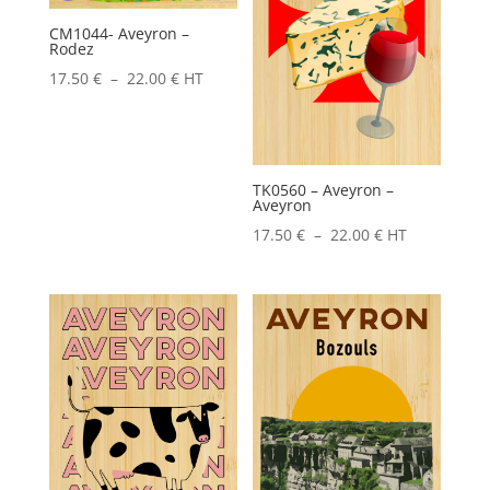
CM1044- Aveyron –
Rodez
Plage
17.50
€
–
22.00
€
HT
de
prix :
17.50 €
TK0560 – Aveyron –
à
Aveyron
22.00 €
Plage
17.50
€
–
22.00
€
HT
de
prix :
17.50 €
à
22.00 €