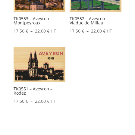
TK0553 – Aveyron –
TK0552 – Aveyron –
Montpeyroux
Viaduc de Millau
Plage
Plage
17.50
€
–
22.00
€
HT
17.50
€
–
22.00
€
HT
de
de
prix :
prix :
17.50 €
17.50 €
à
à
22.00 €
22.00 €
TK0551 – Aveyron –
Rodez
Plage
17.50
€
–
22.00
€
HT
de
prix :
17.50 €
à