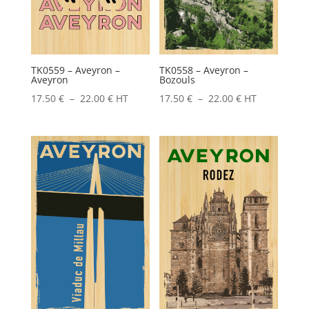
TK0559 – Aveyron –
TK0558 – Aveyron –
Aveyron
Bozouls
Plage
Plage
17.50
€
–
22.00
€
HT
17.50
€
–
22.00
€
HT
de
de
prix :
prix :
17.50 €
17.50 €
à
à
22.00 €
22.00 €