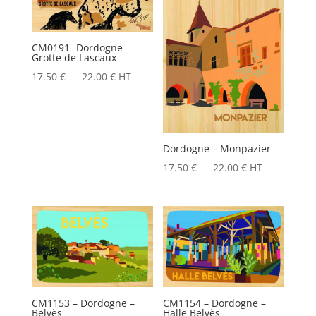
CM0191- Dordogne –
Grotte de Lascaux
Plage
17.50
€
–
22.00
€
HT
de
prix :
17.50 €
Dordogne – Monpazier
à
Plage
22.00 €
17.50
€
–
22.00
€
HT
de
prix :
17.50 €
à
22.00 €
CM1153 – Dordogne –
CM1154 – Dordogne –
Belvès
Halle Belvès