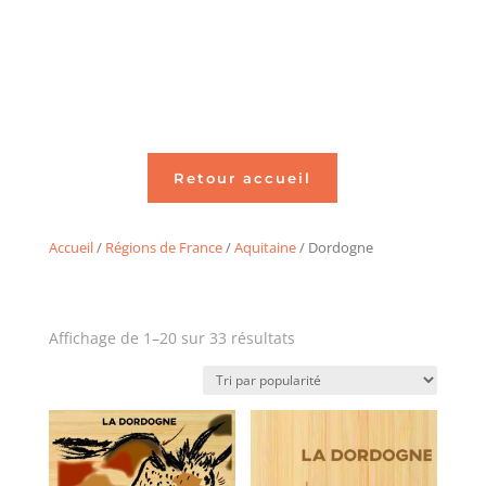
Retour accueil
Accueil
/
Régions de France
/
Aquitaine
/ Dordogne
Trié
Affichage de 1–20 sur 33 résultats
par
popularité