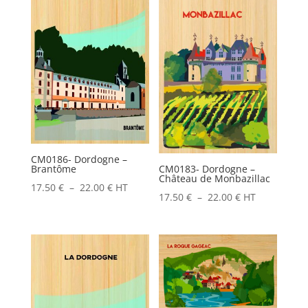
à
22.00 €
22.00 €
CM0186- Dordogne –
Brantôme
CM0183- Dordogne –
Château de Monbazillac
Plage
17.50
€
–
22.00
€
HT
Plage
17.50
€
–
22.00
€
HT
de
de
prix :
prix :
17.50 €
17.50 €
à
à
22.00 €
22.00 €