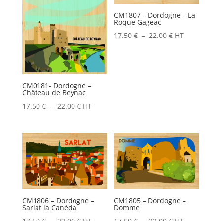
CM1807 – Dordogne – La
Roque Gageac
Plage
17.50
€
–
22.00
€
HT
de
prix :
17.50 €
CM0181- Dordogne –
à
Château de Beynac
22.00 €
Plage
17.50
€
–
22.00
€
HT
de
prix :
17.50 €
à
22.00 €
CM1806 – Dordogne –
CM1805 – Dordogne –
Sarlat la Canéda
Domme
Plage
Plage
17.50
€
–
22.00
€
HT
17.50
€
–
22.00
€
HT