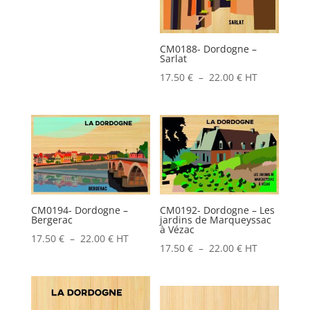
de
prix :
17.50 €
CM0188- Dordogne –
Sarlat
à
Plage
22.00 €
17.50
€
–
22.00
€
HT
de
prix :
17.50 €
à
22.00 €
CM0194- Dordogne –
CM0192- Dordogne – Les
Bergerac
jardins de Marqueyssac
à Vézac
Plage
17.50
€
–
22.00
€
HT
Plage
17.50
€
–
22.00
€
HT
de
de
prix :
prix :
17.50 €
17.50 €
à