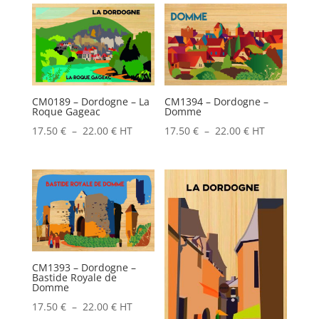
prix :
prix :
17.50 €
17.50 €
à
à
22.00 €
22.00 €
CM0189 – Dordogne – La
CM1394 – Dordogne –
Roque Gageac
Domme
Plage
Plage
17.50
€
–
22.00
€
HT
17.50
€
–
22.00
€
HT
de
de
prix :
prix :
17.50 €
17.50 €
à
à
22.00 €
22.00 €
CM1393 – Dordogne –
Bastide Royale de
Domme
Plage
17.50
€
–
22.00
€
HT