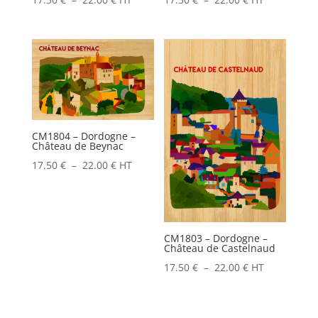
de
de
prix :
prix :
17.50 €
17.50 €
à
à
22.00 €
22.00 €
CM1804 – Dordogne –
Château de Beynac
Plage
17.50
€
–
22.00
€
HT
de
prix :
17.50 €
CM1803 – Dordogne –
à
Château de Castelnaud
22.00 €
Plage
17.50
€
–
22.00
€
HT
de
prix :