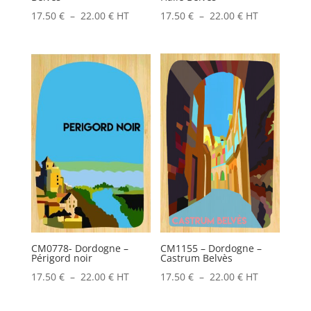
Plage
Plage
17.50
€
–
22.00
€
HT
17.50
€
–
22.00
€
HT
de
de
prix :
prix :
17.50 €
17.50 €
à
à
22.00 €
22.00 €
CM0778- Dordogne –
CM1155 – Dordogne –
Périgord noir
Castrum Belvès
Plage
Plage
17.50
€
–
22.00
€
HT
17.50
€
–
22.00
€
HT
de
de