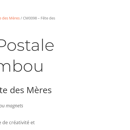
e des Mères
/ CM0098 – Fête des
Postale
ambou
te des Mères
s ou magnets
de créativité et