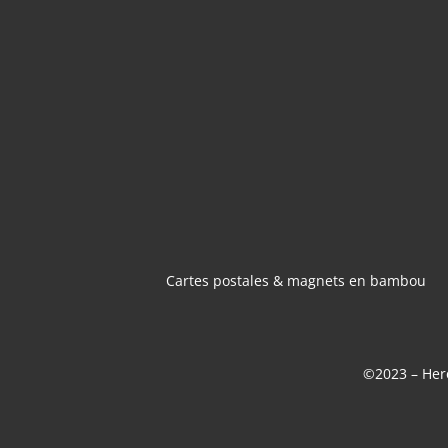
CARTES POSTA
MAGNETS 
BAMBOU
Cartes postales & magnets en bambou
©2023 – Here