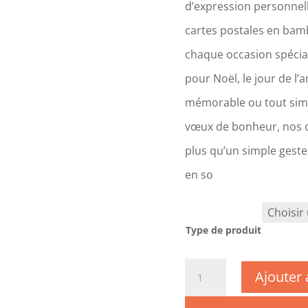
d’expression personnell
cartes postales en bam
chaque occasion spéciale
pour Noël, le jour de l’
mémorable ou tout sim
vœux de bonheur, nos c
plus qu’un simple geste
en so
Type de produit
quantité
Ajouter 
de
CM0098