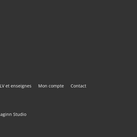
E@GMAIL.COM
ACTER
LV et enseignes
Mon compte
Contact
maginn Studio