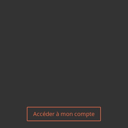
CARTES POSTALES &
MAGNETS EN BAMBOU
TÉLÉPHONE
+33 6 27 23 58 46
EMAIL
HEREEUROPE@GMAIL.COM
NOUS CONTACTER
Accéder à mon compte