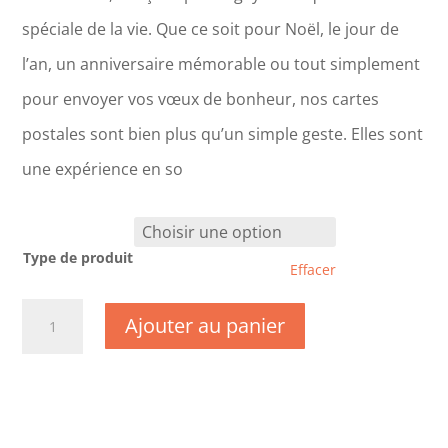
spéciale de la vie. Que ce soit pour Noël, le jour de
l’an, un anniversaire mémorable ou tout simplement
pour envoyer vos vœux de bonheur, nos cartes
postales sont bien plus qu’un simple geste. Elles sont
une expérience en so
Type de produit
Effacer
quantité
Ajouter au panier
de
CM0112
-
Fête
des
Mères