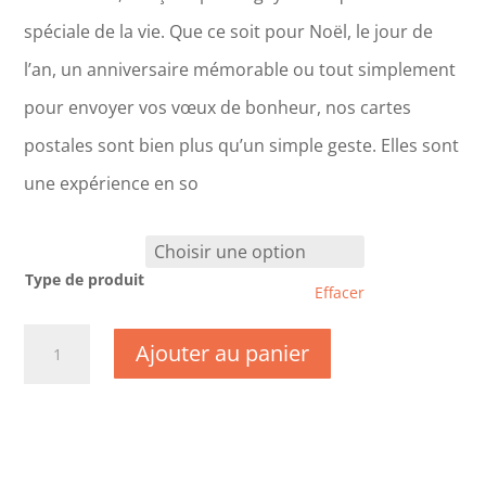
spéciale de la vie. Que ce soit pour Noël, le jour de
l’an, un anniversaire mémorable ou tout simplement
pour envoyer vos vœux de bonheur, nos cartes
postales sont bien plus qu’un simple geste. Elles sont
une expérience en so
Type de produit
Effacer
quantité
Ajouter au panier
de
CM0113
-
Fête
des
Mères