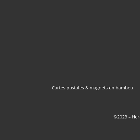
CARTES POSTA
MAGNETS 
BAMBOU
Cartes postales & magnets en bambou
©2023 – Here