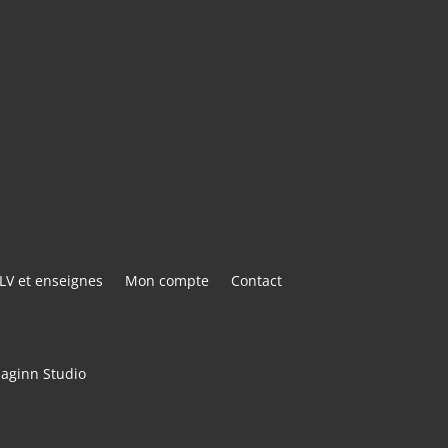
E@GMAIL.COM
ACTER
LV et enseignes
Mon compte
Contact
maginn Studio