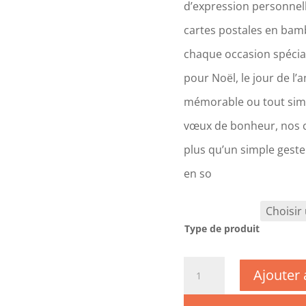
d’expression personnell
cartes postales en bam
chaque occasion spéciale
pour Noël, le jour de l’
mémorable ou tout sim
vœux de bonheur, nos c
plus qu’un simple geste
en so
Type de produit
quantité
Ajouter 
de
DC0091-