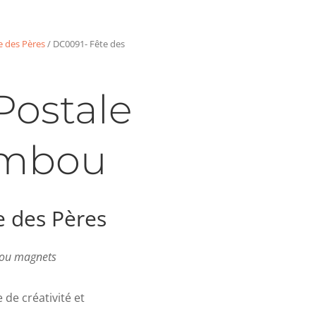
e des Pères
/ DC0091- Fête des
Postale
ambou
e des Pères
s ou magnets
de créativité et