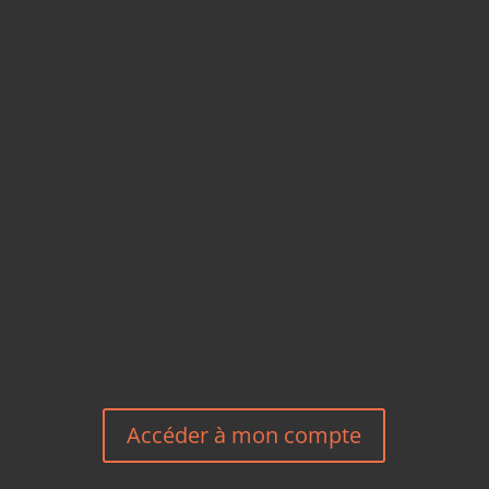
CARTES POSTALES &
MAGNETS EN BAMBOU
TÉLÉPHONE
+33 6 27 23 58 46
EMAIL
HEREEUROPE@GMAIL.COM
NOUS CONTACTER
Accéder à mon compte