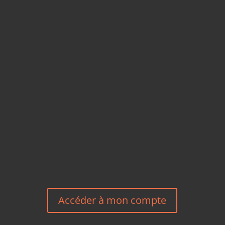
CARTES POSTALES &
MAGNETS EN BAMBOU
TÉLÉPHONE
+33 6 27 23 58 46
EMAIL
HEREEUROPE@GMAIL.COM
NOUS CONTACTER
Accéder à mon compte