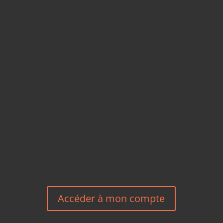
CARTES POSTALES &
MAGNETS EN BAMBOU
TÉLÉPHONE
+33 6 27 23 58 46
EMAIL
HEREEUROPE@GMAIL.COM
NOUS CONTACTER
Accéder à mon compte