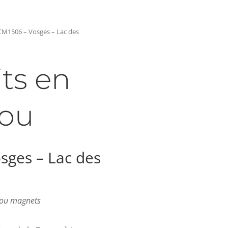
CM1506 – Vosges – Lac des
ts en
ou
sges – Lac des
s ou magnets