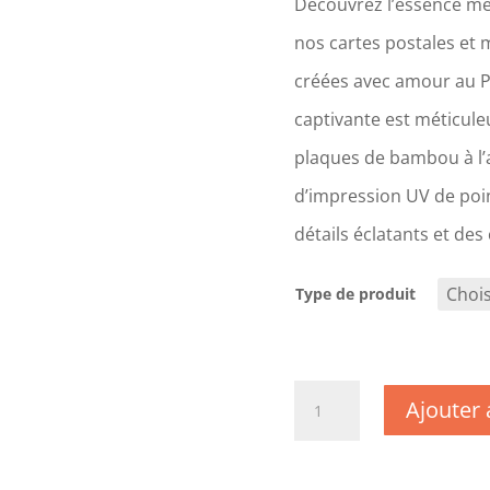
Découvrez l’essence mê
nos cartes postales et 
créées avec amour au 
captivante est méticul
plaques de bambou à l’a
d’impression UV de poin
détails éclatants et des
Type de produit
quantité
Ajouter 
de
CM1506
-