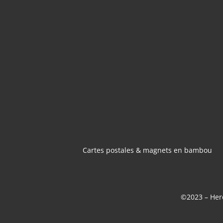
CARTES POSTA
MAGNETS 
BAMBOU
Cartes postales & magnets en bambou
©2023 – Here