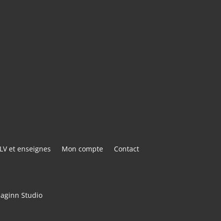
E@GMAIL.COM
ACTER
LV et enseignes
Mon compte
Contact
maginn Studio