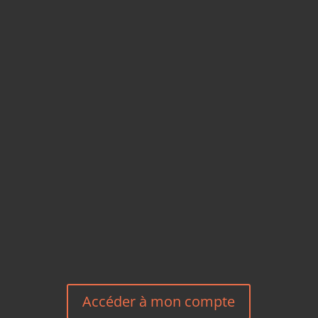
CARTES POSTALES &
MAGNETS EN BAMBOU
TÉLÉPHONE
+33 6 27 23 58 46
EMAIL
HEREEUROPE@GMAIL.COM
NOUS CONTACTER
Accéder à mon compte