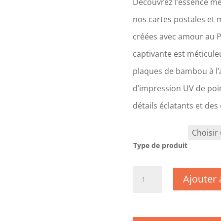
Découvrez l’essence mê
nos cartes postales et 
créées avec amour au 
captivante est méticul
plaques de bambou à l’a
d’impression UV de poin
détails éclatants et des
Type de produit
quantité
Ajouter 
de
CM1094
-
Gironde