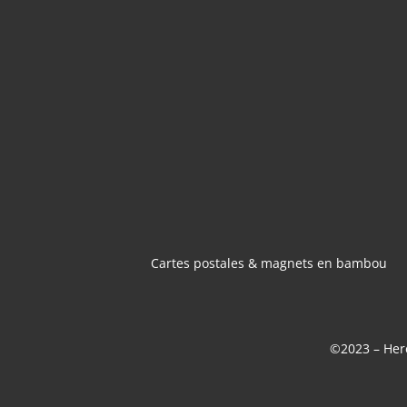
CARTES POSTA
MAGNETS 
BAMBOU
Cartes postales & magnets en bambou
©2023 – Here