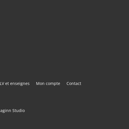
E@GMAIL.COM
ACTER
LV et enseignes
Mon compte
Contact
maginn Studio