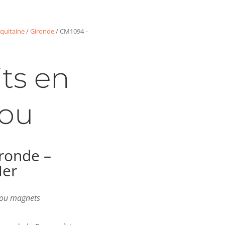
quitaine
/
Gironde
/ CM1094 –
ts en
ou
ronde –
Mer
s ou magnets