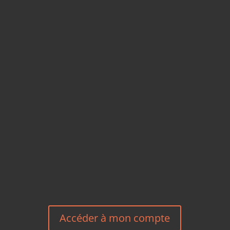
CARTES POSTALES &
MAGNETS EN BAMBOU
TÉLÉPHONE
+33 6 27 23 58 46
EMAIL
HEREEUROPE@GMAIL.COM
NOUS CONTACTER
Accéder à mon compte