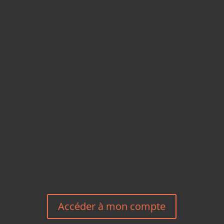
CARTES POSTALES &
MAGNETS EN BAMBOU
TÉLÉPHONE
+33 6 27 23 58 46
EMAIL
HEREEUROPE@GMAIL.COM
NOUS CONTACTER
Accéder à mon compte