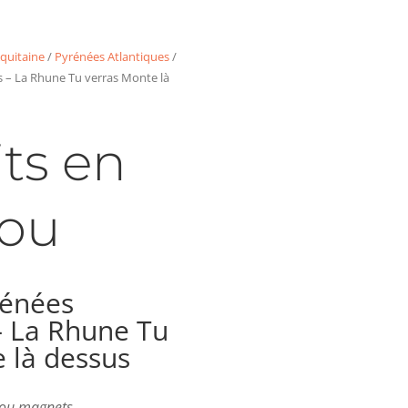
quitaine
/
Pyrénées Atlantiques
/
s – La Rhune Tu verras Monte là
ts en
ou
rénées
– La Rhune Tu
 là dessus
s ou magnets