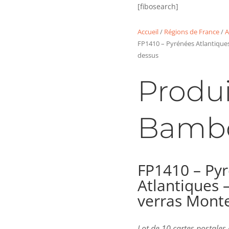
[fibosearch]
Accueil
/
Régions de France
/
A
FP1410 – Pyrénées Atlantique
dessus
Produi
Bamb
FP1410 – Py
Atlantiques 
verras Monte
Lot de 10 cartes postale