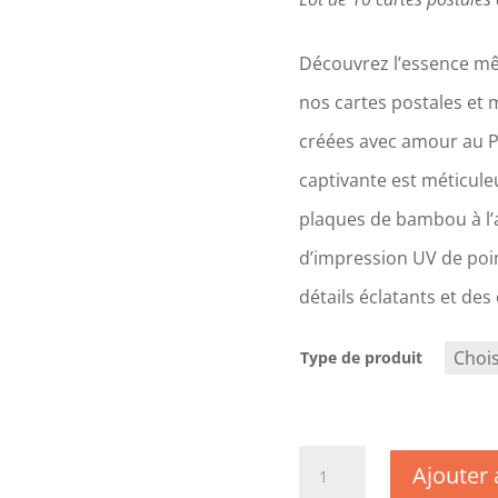
Découvrez l’essence mê
nos cartes postales et 
créées avec amour au 
captivante est méticul
plaques de bambou à l’a
d’impression UV de poin
détails éclatants et des
Type de produit
quantité
Ajouter 
de