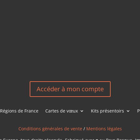
+33 6 27
EM
HEREEUROP
LES &
EN
NOUS CONT
Accéder à mon compte
Régions de France
Cartes de vœux
Kits présentoirs
P
Conditions générales de vente
/
Mentions légales