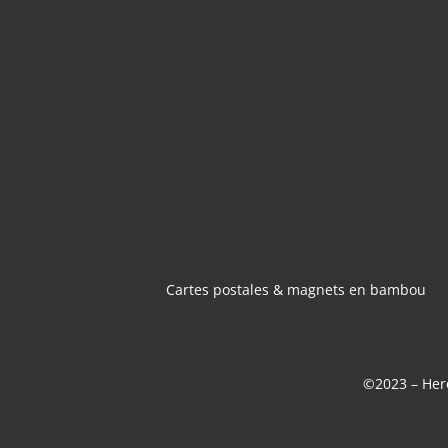
CARTES POSTA
MAGNETS 
BAMBOU
Cartes postales & magnets en bambou
©2023 – Here