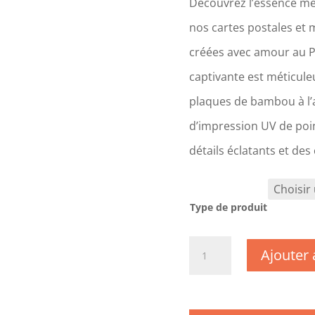
Découvrez l’essence mê
nos cartes postales et 
créées avec amour au 
captivante est méticul
plaques de bambou à l’a
d’impression UV de poin
détails éclatants et des
Type de produit
quantité
Ajouter 
de
BC0022
-
Pyrénées