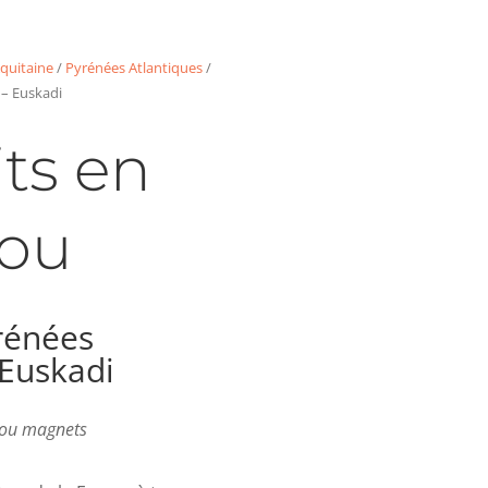
quitaine
/
Pyrénées Atlantiques
/
 – Euskadi
ts en
ou
rénées
 Euskadi
s ou magnets