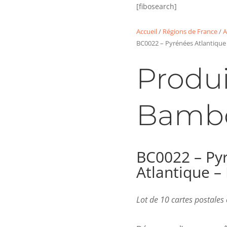
[fibosearch]
Accueil
/
Régions de France
/
A
BC0022 – Pyrénées Atlantique
Produi
Bamb
BC0022 – Py
Atlantique –
Lot de 10 cartes postale