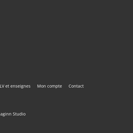
E@GMAIL.COM
ACTER
LV et enseignes
Mon compte
Contact
maginn Studio