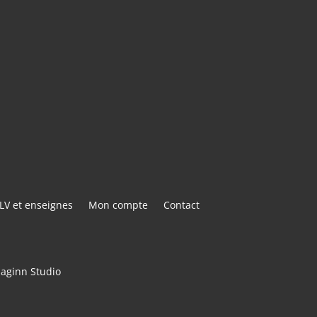
E@GMAIL.COM
ACTER
LV et enseignes
Mon compte
Contact
maginn Studio