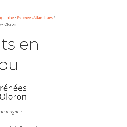
quitaine
/
Pyrénées Atlantiques
/
 – Oloron
ts en
ou
rénées
 Oloron
s ou magnets