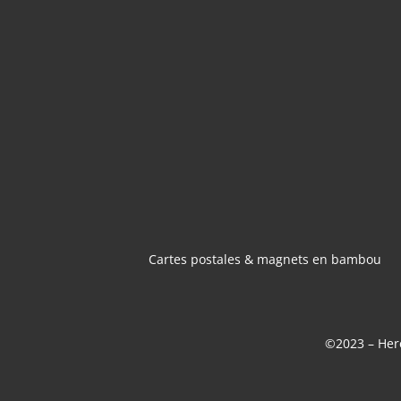
CARTES POSTA
MAGNETS 
BAMBOU
Cartes postales & magnets en bambou
©2023 – Here