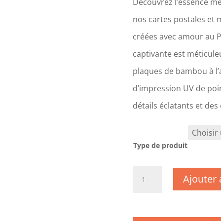
Découvrez l’essence mê
nos cartes postales et 
créées avec amour au 
captivante est méticul
plaques de bambou à l’a
d’impression UV de poin
détails éclatants et des
Type de produit
quantité
Ajouter 
de
CM0712
-
Pyrénées