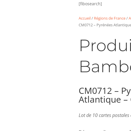
[fibosearch]
Accueil
/
Régions de France
/
A
CM0712 – Pyrénées Atlantique
Produi
Bamb
CM0712 – Py
Atlantique –
Lot de 10 cartes postale