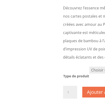
Découvrez l’essence mê
nos cartes postales et 
créées avec amour au 
captivante est méticul
plaques de bambou à l’a
d’impression UV de poin
détails éclatants et des
Type de produit
quantité
Ajouter 
de
CM1357
-