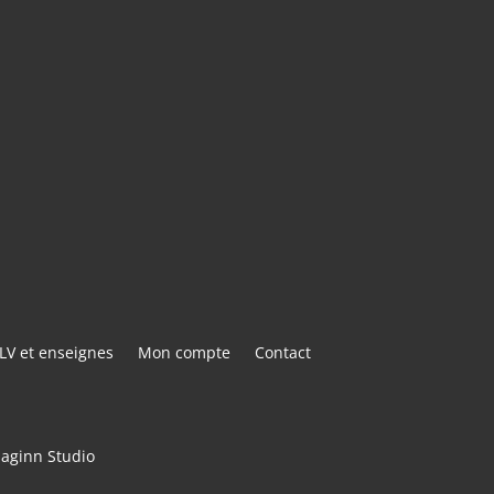
AIL
E@GMAIL.COM
ACTER
LV et enseignes
Mon compte
Contact
maginn Studio