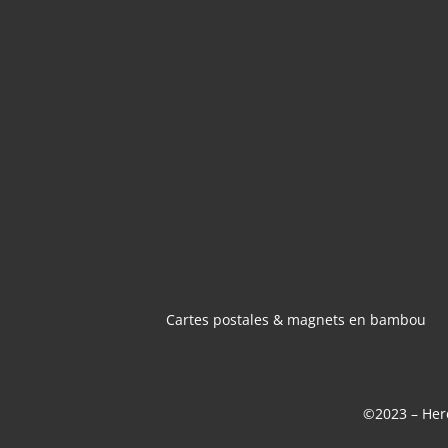
CARTES POSTA
MAGNETS 
BAMBOU
Cartes postales & magnets en bambou
©2023 – Here