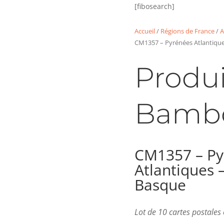
[fibosearch]
Accueil
/
Régions de France
/
A
CM1357 – Pyrénées Atlantiqu
Produi
Bamb
CM1357 – Py
Atlantiques 
Basque
Lot de 10 cartes postale