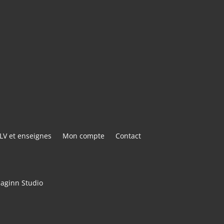
ACTER
LV et enseignes
Mon compte
Contact
maginn Studio