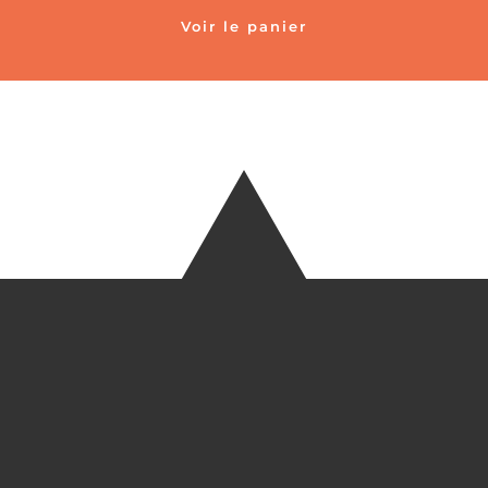
Voir le panier
TÉLÉ
+33 6 27
EM
HEREEUROP