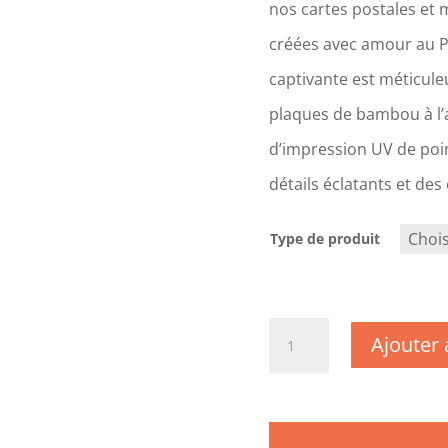
nos cartes postales et 
créées avec amour au 
captivante est méticul
plaques de bambou à l’a
d’impression UV de poin
détails éclatants et des
Type de produit
quantité
Ajouter 
de
CM1446
-
Calvados
-