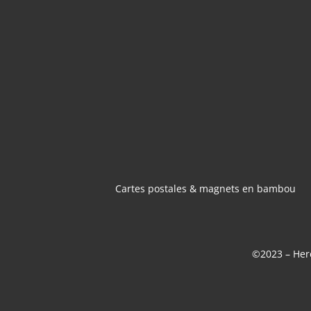
CARTES POSTA
MAGNETS 
BAMBOU
Cartes postales & magnets en bambou
©2023 – Here