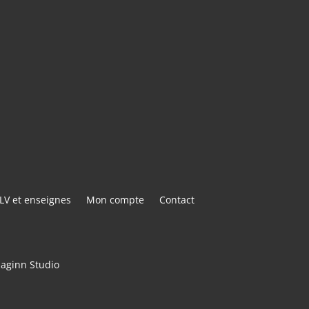
E@GMAIL.COM
ACTER
LV et enseignes
Mon compte
Contact
maginn Studio