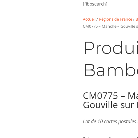
[fibosearch]
Accueil
/
Régions de France
/
B
CM0775 – Manche – Gouville 
Produi
Bamb
CM0775 – M
Gouville sur
Lot de 10 cartes postale