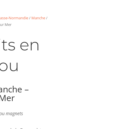
asse-Normandie
/
Manche
/
sur Mer
ts en
ou
anche –
 Mer
s ou magnets