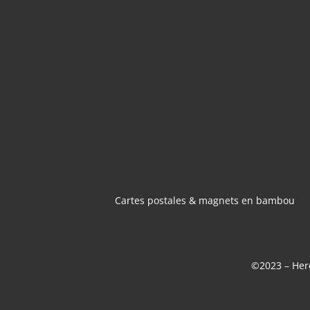
CARTES POSTA
MAGNETS 
BAMBOU
Cartes postales & magnets en bambou
©2023 – Here