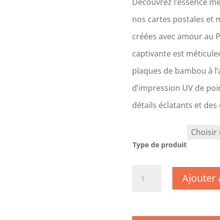
Découvrez l’essence mê
nos cartes postales et 
créées avec amour au 
captivante est méticul
plaques de bambou à l’a
d’impression UV de poin
détails éclatants et des
Type de produit
quantité
Ajouter 
de
CM0775
-
Manche