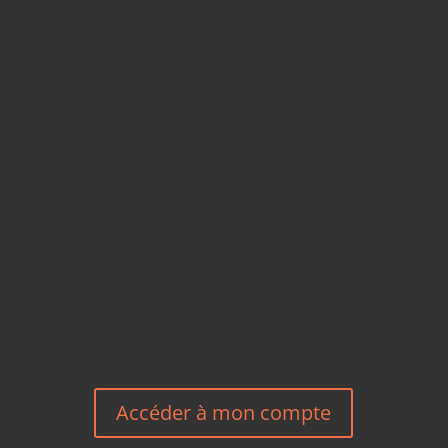
CARTES POSTALES &
MAGNETS EN BAMBOU
TÉLÉPHONE
+33 6 27 23 58 46
EMAIL
HEREEUROPE@GMAIL.COM
NOUS CONTACTER
Accéder à mon compte