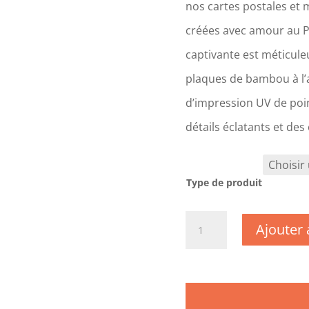
nos cartes postales et 
créées avec amour au 
captivante est méticul
plaques de bambou à l’a
d’impression UV de poin
détails éclatants et des
Type de produit
quantité
Ajouter 
de
CM0837
-
Orne
-