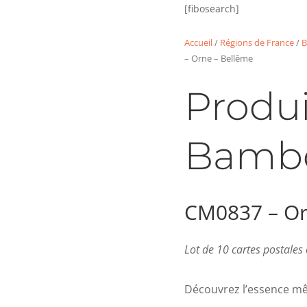
[fibosearch]
Accueil
/
Régions de France
/
B
– Orne – Bellême
Produi
Bamb
CM0837 – Or
Lot de 10 cartes postale
Découvrez l’essence mê