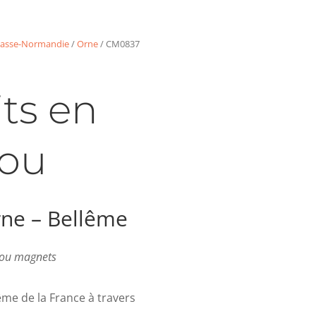
asse-Normandie
/
Orne
/ CM0837
ts en
ou
ne – Bellême
s ou magnets
me de la France à travers