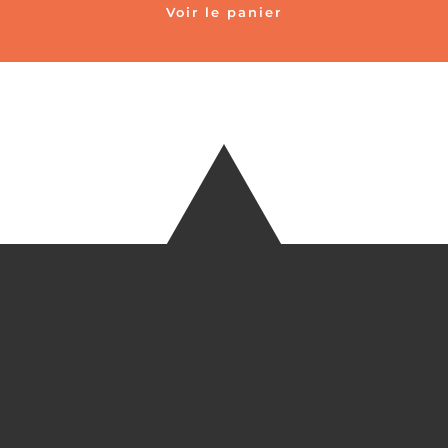
Voir le panier
TÉLÉ
+33 6 27
EM
HEREEUROP