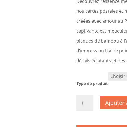
Découvrez l’essence mê
nos cartes postales et 
créées avec amour au 
captivante est méticul
plaques de bambou à l’a
d’impression UV de poin
détails éclatants et des
Type de produit
quantité
Ajouter 
de
CM1230
-
Cote