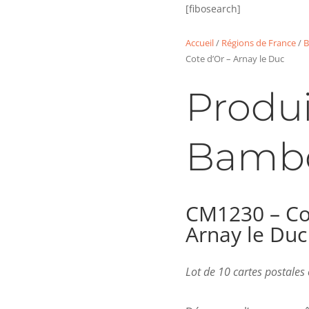
[fibosearch]
Accueil
/
Régions de France
/
B
Cote d’Or – Arnay le Duc
Produi
Bamb
CM1230 – Co
Arnay le Duc
Lot de 10 cartes postale