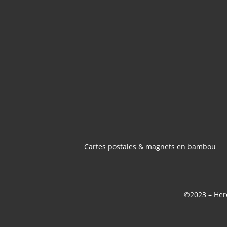
CARTES POSTA
MAGNETS 
BAMBOU
Cartes postales & magnets en bambou
©2023 – Here