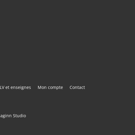
E@GMAIL.COM
ACTER
LV et enseignes
Mon compte
Contact
maginn Studio