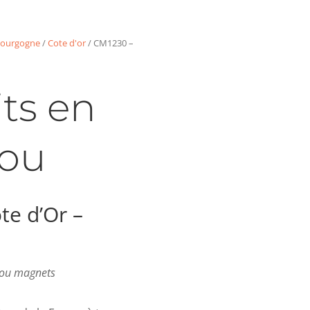
ourgogne
/
Cote d'or
/ CM1230 –
ts en
ou
te d’Or –
s ou magnets