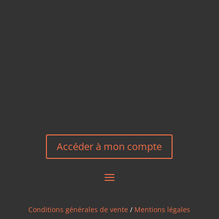
TÉLÉPHONE
+33 6 27 23 58 46
EMAIL
HEREEUROPE@GMAIL.COM
NOUS CONTACTER
Accéder à mon compte
Conditions générales de vente
/
Mentions légales