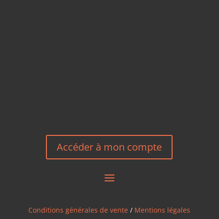
TÉLÉPHONE
+33 6 27 23 58 46
EMAIL
HEREEUROPE@GMAIL.COM
NOUS CONTACTER
Accéder à mon compte
Conditions générales de vente
/
Mentions légales