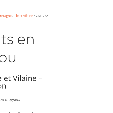
retagne
/
Ille et Vilaine
/ CM1772 –
ts en
ou
 et Vilaine –
on
s ou magnets