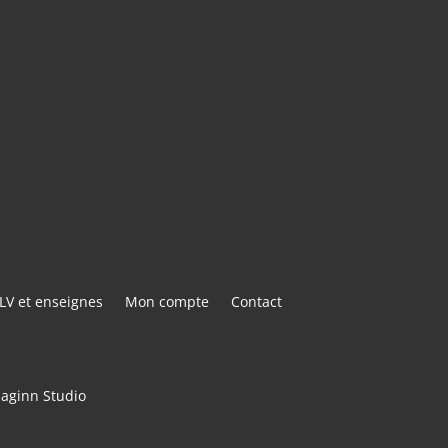
E@GMAIL.COM
ACTER
LV et enseignes
Mon compte
Contact
maginn Studio