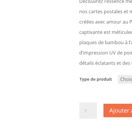
Découvrez l’essence mê
nos cartes postales et 
créées avec amour au 
captivante est méticul
plaques de bambou à l’a
d’impression UV de poin
détails éclatants et des
Type de produit
quantité
Ajouter 
de
CM1772
-