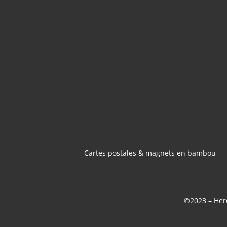
CARTES POSTA
MAGNETS 
BAMBOU
Cartes postales & magnets en bambou
©2023 – Here