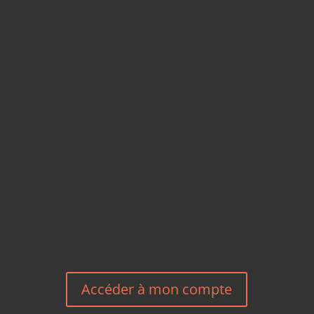
CARTES POSTALES &
MAGNETS EN BAMBOU
TÉLÉPHONE
+33 6 27 23 58 46
EMAIL
HEREEUROPE@GMAIL.COM
NOUS CONTACTER
Accéder à mon compte