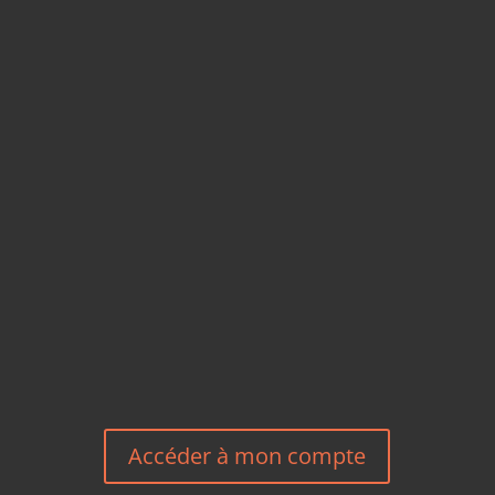
CARTES POSTALES &
MAGNETS EN BAMBOU
TÉLÉPHONE
+33 6 27 23 58 46
EMAIL
HEREEUROPE@GMAIL.COM
NOUS CONTACTER
Accéder à mon compte