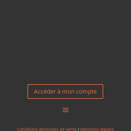
TÉLÉPHONE
+33 6 27 23 58 46
EMAIL
HEREEUROPE@GMAIL.COM
NOUS CONTACTER
Accéder à mon compte
Conditions générales de vente
/
Mentions légales