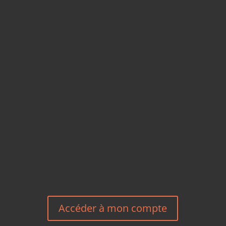
CARTES POSTALES &
MAGNETS EN BAMBOU
TÉLÉPHONE
+33 6 27 23 58 46
EMAIL
HEREEUROPE@GMAIL.COM
NOUS CONTACTER
Accéder à mon compte