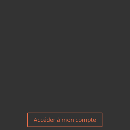
CARTES POSTALES &
MAGNETS EN BAMBOU
TÉLÉPHONE
+33 6 27 23 58 46
EMAIL
HEREEUROPE@GMAIL.COM
NOUS CONTACTER
Accéder à mon compte