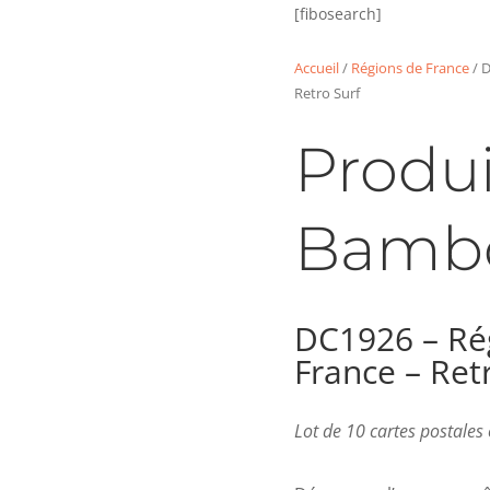
[fibosearch]
Accueil
/
Régions de France
/ D
Retro Surf
Produi
Bamb
DC1926 – Ré
France – Ret
Lot de 10 cartes postale