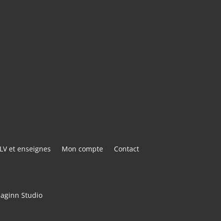
E@GMAIL.COM
ACTER
LV et enseignes
Mon compte
Contact
maginn Studio