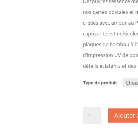
Découvrez l’essence mê
nos cartes postales et 
créées avec amour au 
captivante est méticul
plaques de bambou à l’a
d’impression UV de poin
détails éclatants et des
Type de produit
quantité
Ajouter 
de
DC1926
-