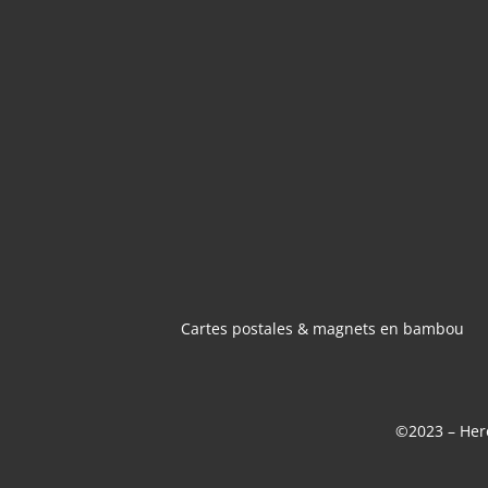
CARTES POSTA
MAGNETS 
BAMBOU
Cartes postales & magnets en bambou
©2023 – Here