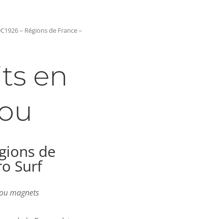
C1926 – Régions de France –
ts en
ou
gions de
ro Surf
s ou magnets