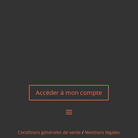
TÉLÉPHONE
+33 6 27 23 58 46
EMAIL
HEREEUROPE@GMAIL.COM
NOUS CONTACTER
Accéder à mon compte
Conditions générales de vente
/
Mentions légales