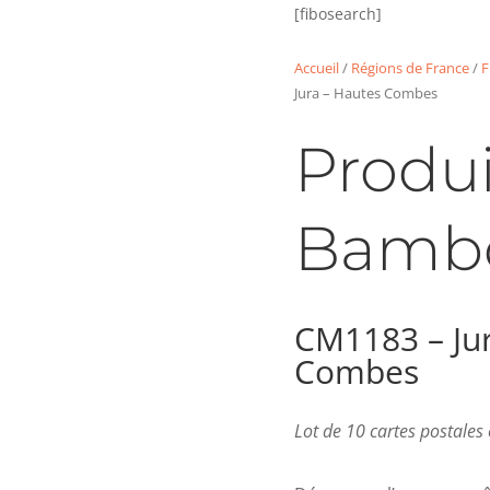
[fibosearch]
Accueil
/
Régions de France
/
F
Jura – Hautes Combes
Produi
Bamb
CM1183 – Ju
Combes
Lot de 10 cartes postale