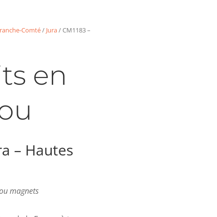
ranche-Comté
/
Jura
/ CM1183 –
ts en
ou
ra – Hautes
s ou magnets