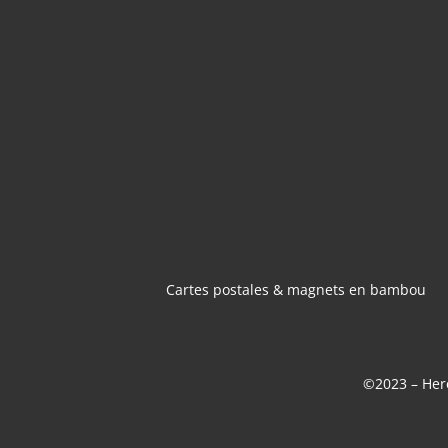
CARTES POSTA
MAGNETS 
BAMBOU
Cartes postales & magnets en bambou
©2023 – Here