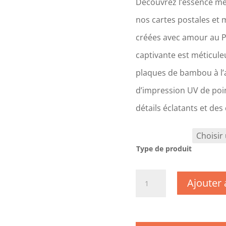
Découvrez l’essence mê
nos cartes postales et 
créées avec amour au 
captivante est méticul
plaques de bambou à l’a
d’impression UV de poin
détails éclatants et des
Type de produit
quantité
Ajouter 
de
CM1183
-
Jura