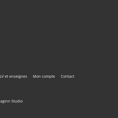
E@GMAIL.COM
ACTER
LV et enseignes
Mon compte
Contact
maginn Studio