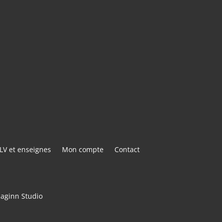
E@GMAIL.COM
ACTER
LV et enseignes
Mon compte
Contact
maginn Studio