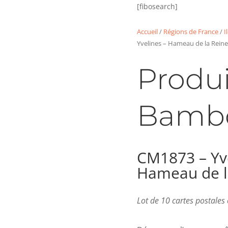
[fibosearch]
Accueil
/
Régions de France
/
I
Yvelines – Hameau de la Reine
Produi
Bamb
CM1873 – Yve
Hameau de l
Lot de 10 cartes postale