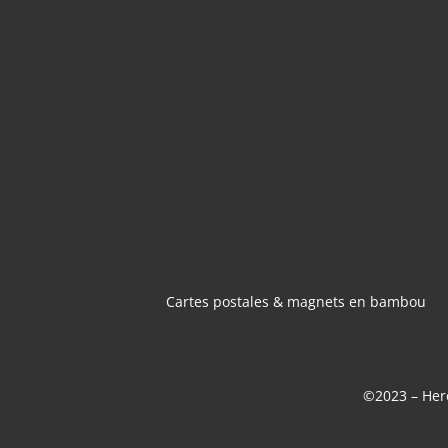
CARTES POSTA
MAGNETS 
BAMBOU
Cartes postales & magnets en bambou
©2023 – Here