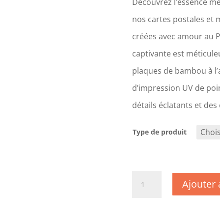
Découvrez l’essence mê
nos cartes postales et 
créées avec amour au 
captivante est méticul
plaques de bambou à l’a
d’impression UV de poin
détails éclatants et des
Type de produit
quantité
Ajouter 
de
CM1873
-