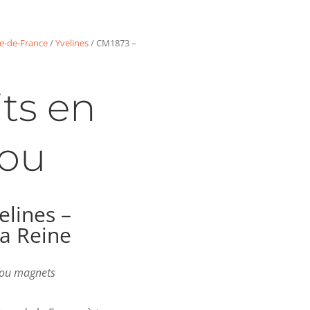
le-de-France
/
Yvelines
/ CM1873 –
ts en
ou
lines –
a Reine
s ou magnets