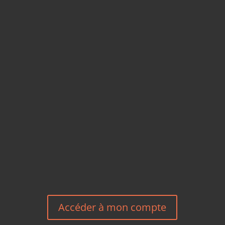
CARTES POSTALES &
MAGNETS EN BAMBOU
TÉLÉPHONE
+33 6 27 23 58 46
EMAIL
HEREEUROPE@GMAIL.COM
NOUS CONTACTER
Accéder à mon compte