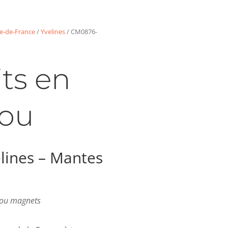
le-de-France
/
Yvelines
/ CM0876-
ts en
ou
lines – Mantes
s ou magnets