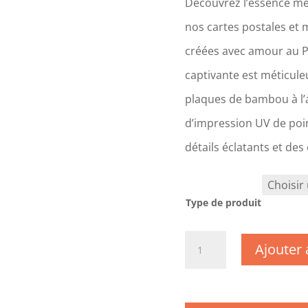
Découvrez l’essence mê
nos cartes postales et 
créées avec amour au 
captivante est méticul
plaques de bambou à l’a
d’impression UV de poin
détails éclatants et des
Type de produit
quantité
Ajouter 
de
CM0876-
Yvelines
-