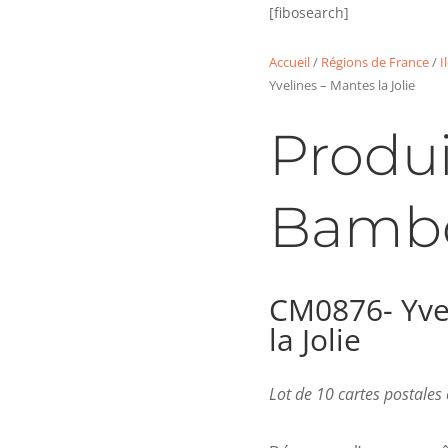
[fibosearch]
Accueil
/
Régions de France
/
I
Yvelines – Mantes la Jolie
Produi
Bamb
CM0876- Yve
la Jolie
Lot de 10 cartes postale