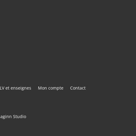
E@GMAIL.COM
ACTER
LV et enseignes
Mon compte
Contact
maginn Studio