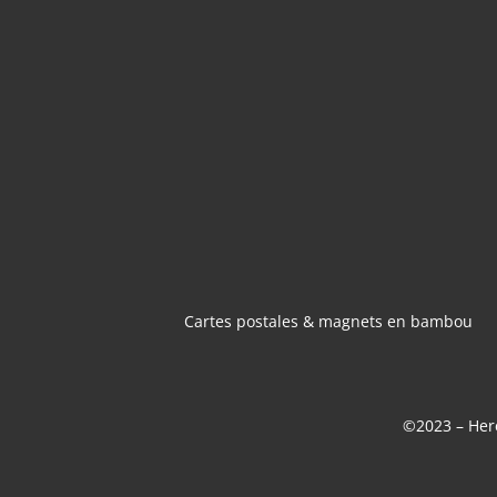
CARTES POSTA
MAGNETS 
BAMBOU
Cartes postales & magnets en bambou
©2023 – Here