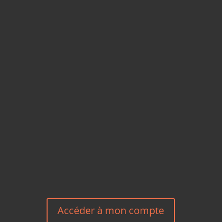
CARTES POSTALES &
MAGNETS EN BAMBOU
TÉLÉPHONE
+33 6 27 23 58 46
EMAIL
HEREEUROPE@GMAIL.COM
NOUS CONTACTER
Accéder à mon compte