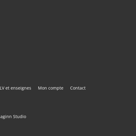
E@GMAIL.COM
ACTER
LV et enseignes
Mon compte
Contact
maginn Studio