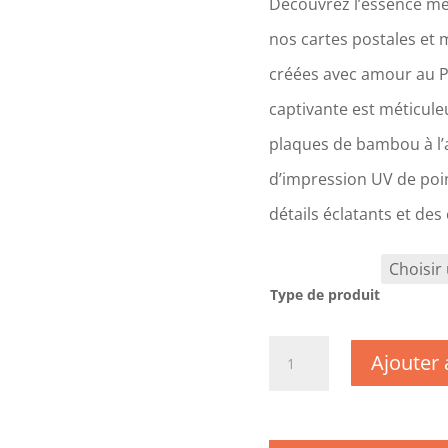
Découvrez l’essence mê
nos cartes postales et 
créées avec amour au 
captivante est méticul
plaques de bambou à l’a
d’impression UV de poin
détails éclatants et des
Type de produit
quantité
Ajouter 
de
TK0347
-
Gard