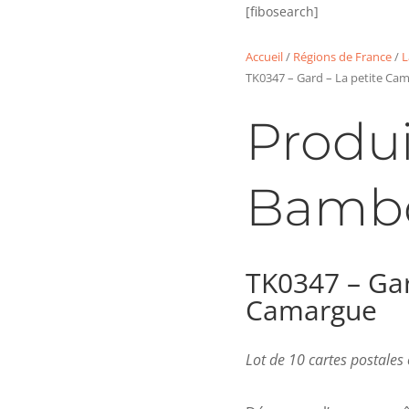
[fibosearch]
Accueil
/
Régions de France
/
L
TK0347 – Gard – La petite Ca
Produi
Bamb
TK0347 – Gar
Camargue
Lot de 10 cartes postale