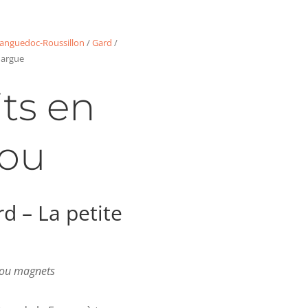
anguedoc-Roussillon
/
Gard
/
margue
ts en
ou
d – La petite
s ou magnets