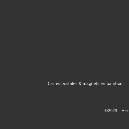
CARTES POSTA
MAGNETS 
BAMBOU
Cartes postales & magnets en bambou
©2023 – Here