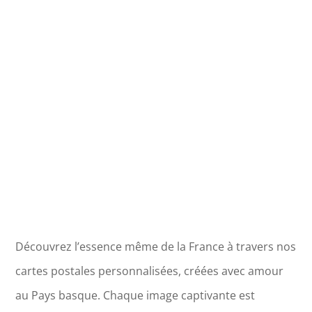
Pyrénées
Orientales
-
Etang
de
Canet
Saint
Nazaire
Découvrez l’essence même de la France à travers nos
cartes postales personnalisées, créées avec amour
au Pays basque. Chaque image captivante est