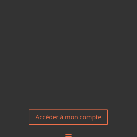
CARTES POSTALES &
MAGNETS EN BAMBOU
TÉLÉPHONE
+33 6 27 23 58 46
EMAIL
HEREEUROPE@GMAIL.COM
NOUS CONTACTER
Accéder à mon compte