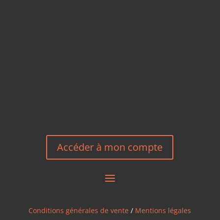
TÉLÉPHONE
+33 6 27 23 58 46
EMAIL
HEREEUROPE@GMAIL.COM
NOUS CONTACTER
Accéder à mon compte
Conditions générales de vente
/
Mentions légales